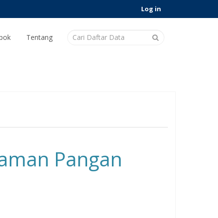
Log in
pok
Tentang
naman Pangan