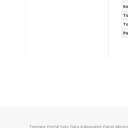
Ko
To
To
Pe
Tentang Portal Satu Data Kabupaten Parigi Mout