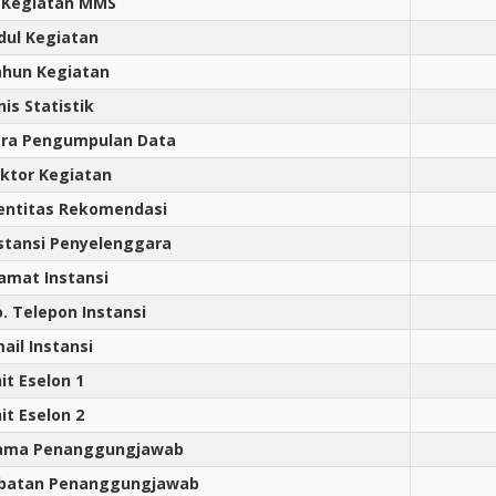
 Kegiatan MMS
dul Kegiatan
hun Kegiatan
nis Statistik
ra Pengumpulan Data
ktor Kegiatan
entitas Rekomendasi
stansi Penyelenggara
amat Instansi
. Telepon Instansi
ail Instansi
it Eselon 1
it Eselon 2
ama Penanggungjawab
abatan Penanggungjawab