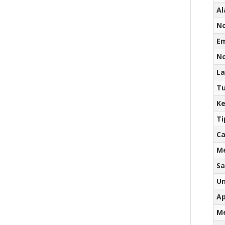
A
No
E
No
La
Tu
Ke
Ti
Ca
M
Sa
Un
Ap
Me