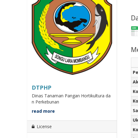
Da
M
Pe
Ak
DTPHP
Ko
Dinas Tanaman Pangan Hortikultura da
Ko
n Perkebunan
Sa
read more
U
License
K