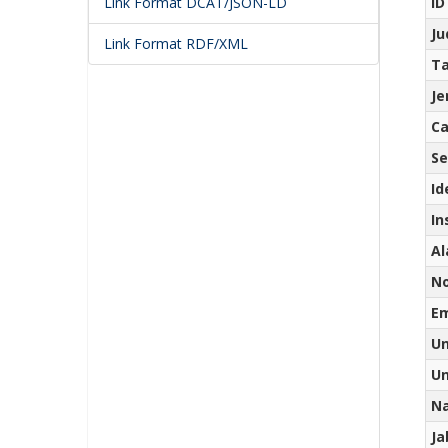
ID
Link Format DCAT/JSON-LD
Ju
Link Format RDF/XML
Ta
Je
Ca
Se
Id
In
Al
No
Em
Un
Un
N
J